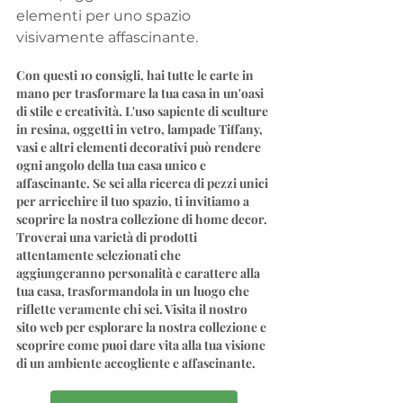
elementi per uno spazio 
visivamente affascinante.
Con questi 10 consigli, hai tutte le carte in 
mano per trasformare la tua casa in un'oasi 
di stile e creatività. L'uso sapiente di sculture 
in resina, oggetti in vetro, lampade Tiffany, 
vasi e altri elementi decorativi può rendere 
ogni angolo della tua casa unico e 
affascinante. Se sei alla ricerca di pezzi unici 
per arricchire il tuo spazio, ti invitiamo a 
scoprire la nostra collezione di home decor. 
Troverai una varietà di prodotti 
attentamente selezionati che 
aggiungeranno personalità e carattere alla 
tua casa, trasformandola in un luogo che 
riflette veramente chi sei. Visita il nostro 
sito web per esplorare la nostra collezione e 
scoprire come puoi dare vita alla tua visione 
di un ambiente accogliente e affascinante.