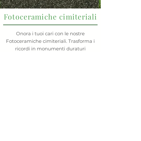
Fotoceramiche cimiteriali
Onora i tuoi cari con le nostre
Fotoceramiche cimiteriali. Trasforma i
ricordi in monumenti duraturi
attraverso immagini stampate su
ceramica di alta qualità.
Richiedi preventivo
Indirizzo:
Orari
:
Via Don Luigi
Sturzo, 24,
20008
Lunedì-Venerdì
Bareggio MI
09:00-12:30