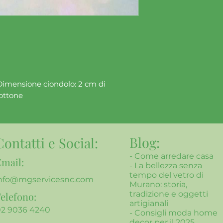
Dimensione ciondolo: 2 cm di
 ottone
Blog:
Contatti e Social:
-
Come arredare casa
Email:
- La bellezza senza
tempo del vetro di
nfo@mgservicesnc.com
Murano: storia,
tradizione e oggetti
elefono:
artigianali
02 9036 4240
- Consigli moda home
decor per il 2025