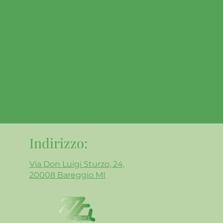
Indirizzo:
Via Don Luigi Sturzo, 24,
20008 Bareggio MI