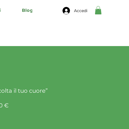
i
Blog
Accedi
olta il tuo cuore”
zo
Prezzo
0 €
lare
scontato