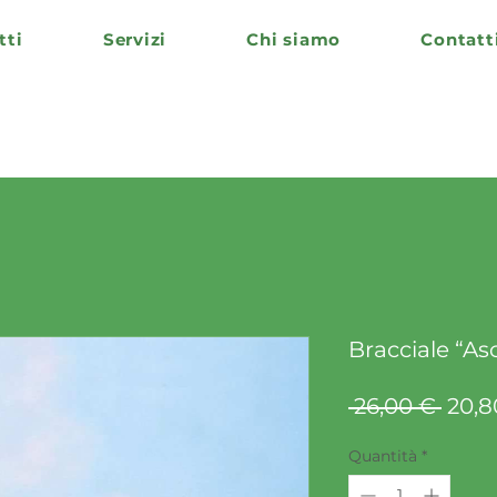
tti
Servizi
Chi siamo
Contatt
Bracciale “Asc
Prez
 26,00 € 
20,8
rego
Quantità
*