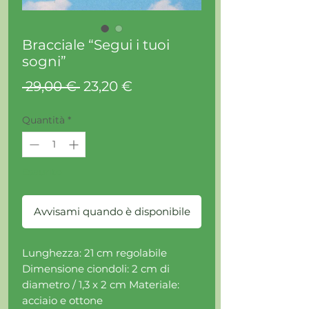
Bracciale “Segui i tuoi
sogni”
Prezzo
Prezzo
 29,00 € 
23,20 €
regolare
scontato
Quantità
*
Esaurito
Avvisami quando è disponibile
Lunghezza: 21 cm regolabile
Dimensione ciondoli: 2 cm di
diametro / 1,3 x 2 cm Materiale:
acciaio e ottone