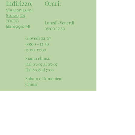
Indirizzo:
Orari
:
Via Don Luigi
Sturzo, 24,
20008
Lunedì-Venerdì
Bareggio MI
09:00-12:30
Giovedì 02/07
09:00 - 12:30
15:00-17:00
Siamo chiusi:
Dal 03/07 al 05/07
Dal 8/08 al 7/09
Sabato e Domenica:
​Chiusi
Contatti e Social:
Email:
info@mgservicesnc.com
Telefono:
02 9036 4240