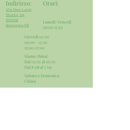
Indirizzo:
Orari
:
Via Don Luigi
Sturzo, 24,
20008
Lunedì-Venerdì
Bareggio MI
09:00-12:30
Giovedì 02/07
09:00 - 12:30
15:00-17:00
Siamo chiusi:
Dal 03/07 al 05/07
Dal 8/08 al 7/09
Sabato e Domenica:
​Chiusi
Contatti e Social:
Email:
info@mgservicesnc.com
Telefono:
02 9036 4240