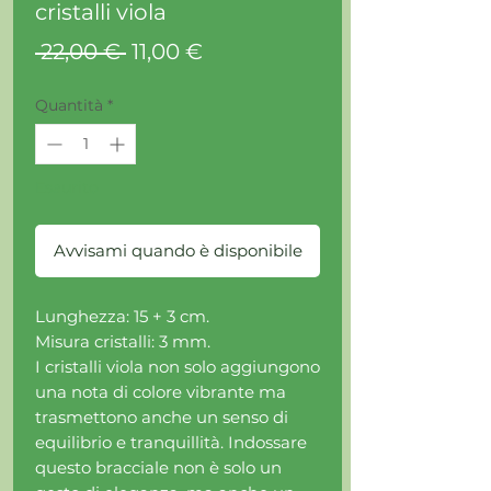
cristalli viola
Prezzo
Prezzo
 22,00 € 
11,00 €
regolare
scontato
Quantità
*
Esaurito
Avvisami quando è disponibile
Lunghezza: 15 + 3 cm.
Misura cristalli: 3 mm.
I cristalli viola non solo aggiungono
una nota di colore vibrante ma
trasmettono anche un senso di
equilibrio e tranquillità. Indossare
questo bracciale non è solo un