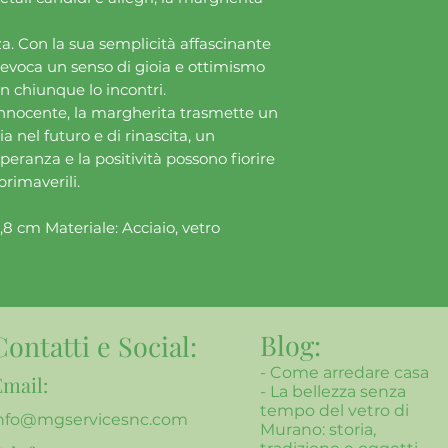
nza. Con la sua semplicità affascinante
e evoca un senso di gioia e ottimismo
in chiunque lo incontri.
nnocente, la margherita trasmette un
a nel futuro e di rinascita, un
eranza e la positività possono fiorire
rimaverili.
 cm Materiale: Acciaio, vetro
Blog:
Contatti e Social:
-
Come arredare casa
Email:
- La bellezza senza
tempo del vetro di
nfo@mgservicesnc.com
Murano: storia,