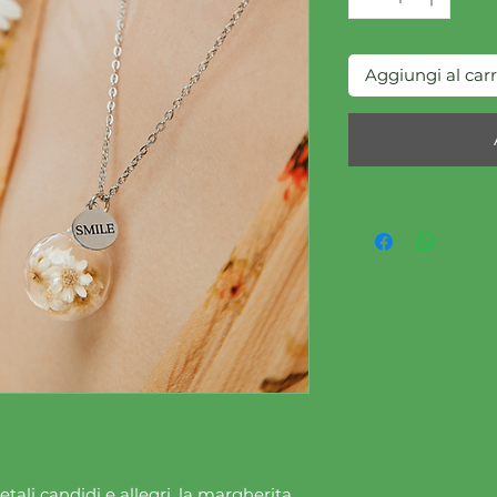
Aggiungi al carr
etali candidi e allegri, la margherita