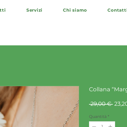
tti
Servizi
Chi siamo
Contatt
Collana “Mar
Prez
 29,00 € 
23,2
rego
Quantità
*