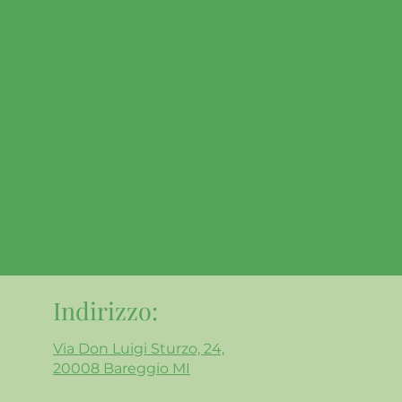
Indirizzo:
Via Don Luigi Sturzo, 24,
20008 Bareggio MI