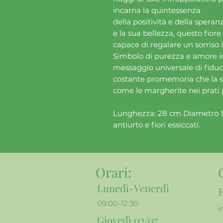
incarna la quintessenza
della positività e della spera
e la sua bellezza, questo fior
capace di regalare un sorriso 
Simbolo di purezza e amore i
messaggio universale di fiduci
costante promemoria che la sp
come le margherite nei prati p
Lunghezza: 28 cm Diametro 1,8
antiurto e fiori essiccati.
Orari
:
Lunedì-Venerdì
09:00-12:30
i
Giovedì 02/07