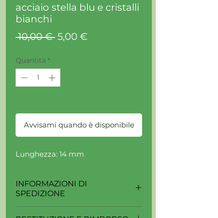
acciaio stella blu e cristalli
bianchi
Prezzo
Prezzo
 10,00 € 
5,00 €
regolare
scontato
Quantità
*
Esaurito
Avvisami quando è disponibile
Lunghezza: 14 mm
INFORMAZIONI DI
SPEDIZIONE
La spedizione è eseguita da corrieri e