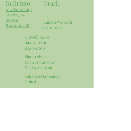
Indirizzo:
Orari
:
Via Don Luigi
Sturzo, 24,
20008
Lunedì-Venerdì
Bareggio MI
09:00-12:30
Giovedì 02/07
09:00 - 12:30
15:00-17:00
Siamo chiusi:
Dal 03/07 al 05/07
Dal 8/08 al 7/09
Sabato e Domenica:
​Chiusi
Contatti e Social:
Email:
info@mgservicesnc.com
Telefono:
02 9036 4240