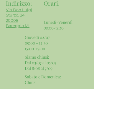
Indirizzo:
Orari
:
Via Don Luigi
Sturzo, 24,
20008
Lunedì-Venerdì
Bareggio MI
09:00-12:30
Giovedì 02/07
09:00 - 12:30
15:00-17:00
Siamo chiusi:
Dal 03/07 al 05/07
Dal 8/08 al 7/09
Sabato e Domenica:
​Chiusi
Contatti e Social:
Email:
info@mgservicesnc.com
Telefono:
02 9036 4240