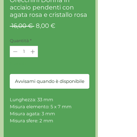
Orecchini Donna in
acciaio pendenti con
agata rosa e cristallo rosa
Prezzo
Prezzo
 16,00 € 
8,00 €
regolare
scontato
Quantità
*
Esaurito
Avvisami quando è disponibile
Lunghezza: 33 mm
Misura elemento: 5 x 7 mm
Misura agata: 3 mm
Misura sfere: 2 mm