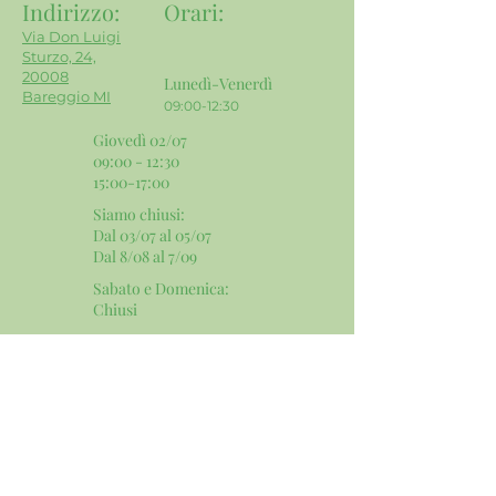
Indirizzo:
Orari
:
Via Don Luigi
Sturzo, 24,
20008
Lunedì-Venerdì
Bareggio MI
09:00-12:30
Giovedì 02/07
09:00 - 12:30
15:00-17:00
Siamo chiusi:
Dal 03/07 al 05/07
Dal 8/08 al 7/09
Sabato e Domenica:
​Chiusi
Contatti e Social:
Email:
info@mgservicesnc.com
Telefono:
02 9036 4240