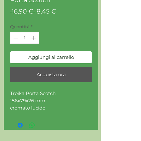
Porta Scotch
Prezzo
Prezzo
 16,90 € 
8,45 €
regolare
scontato
Quantità
*
Aggiungi al carrello
Acquista ora
Troika Porta Scotch
186x79x26 mm
cromato lucido