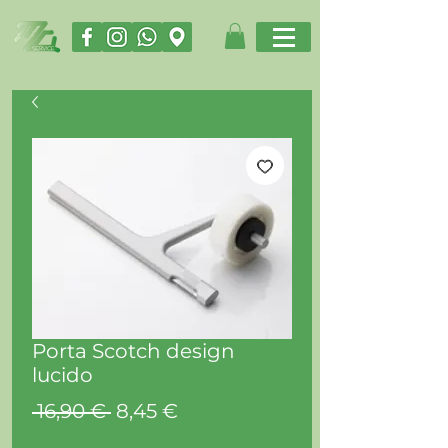
Porta Scotch design
lucido
Prezzo
Prezzo
 16,90 € 
8,45 €
regolare
scontato