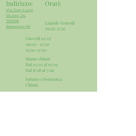
Indirizzo:
Orari
:
Via Don Luigi
Sturzo, 24,
20008
Lunedì-Venerdì
Bareggio MI
09:00-12:30
Giovedì 02/07
09:00 - 12:30
15:00-17:00
Siamo chiusi:
Dal 03/07 al 05/07
Dal 8/08 al 7/09
Sabato e Domenica:
​Chiusi
Contatti e Social:
Email:
info@mgservicesnc.com
Telefono:
02 9036 4240