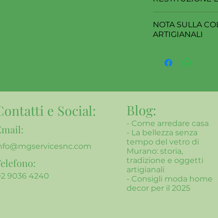
manifattura fornita
Ogni acquisto può e
NOTA SULLA CO
data di consegna.
ARTIGIANALI
I prodotti presenti
artigianalmente, u
la colorazione può v
foto.
Blog:
Contatti e Social:
-
Come arredare casa
Email:
- La bellezza senza
tempo del vetro di
nfo@mgservicesnc.com
Murano: storia,
tradizione e oggetti
elefono:
artigianali
02 9036 4240
- Consigli moda home
decor per il 2025