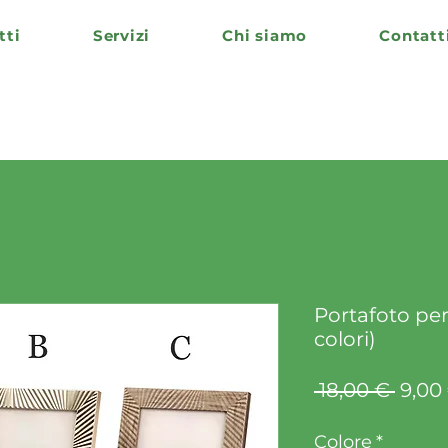
tti
Servizi
Chi siamo
Contatt
Portafoto per
colori)
Prez
 18,00 € 
9,00
regol
Colore
*