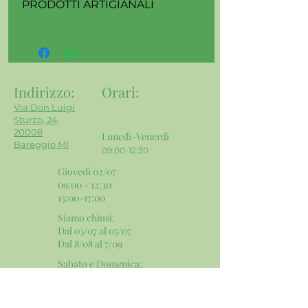
PRODOTTI ARTIGIANALI
accurato!
I prodotti presenti in questo store
sono realizzati artigianalmente, uno
per uno. Per questo motivo, la
colorazione può variare rispetto a
quella delle foto.
Indirizzo:
Orari
:
Via Don Luigi
Sturzo, 24,
20008
Lunedì-Venerdì
Bareggio MI
09:00-12:30
Giovedì 02/07
09:00 - 12:30
15:00-17:00
Siamo chiusi:
Dal 03/07 al 05/07
Dal 8/08 al 7/09
Sabato e Domenica:
​Chiusi
Contatti e Social: