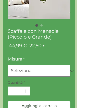
Scaffale con Mensole
(Piccolo e Grande)
Prezzo
Prezzo
 44,99 € 
22,50 €
regolare
scontato
Misura
*
Quantità
*
Aggiungi al carrello