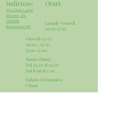
Indirizzo:
Orari
:
Via Don Luigi
Sturzo, 24,
20008
Lunedì-Venerdì
Bareggio MI
09:00-12:30
Giovedì 02/07
09:00 - 12:30
15:00-17:00
Siamo chiusi:
Dal 03/07 al 05/07
Dal 8/08 al 7/09
Sabato e Domenica:
​Chiusi
Contatti e Social:
Email:
info@mgservicesnc.com
Telefono:
02 9036 4240