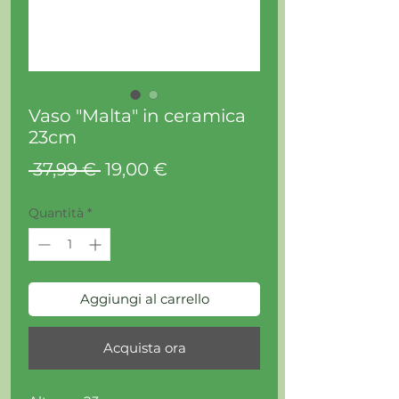
Vaso "Malta" in ceramica
23cm
Prezzo
Prezzo
 37,99 € 
19,00 €
regolare
scontato
Quantità
*
Aggiungi al carrello
Acquista ora